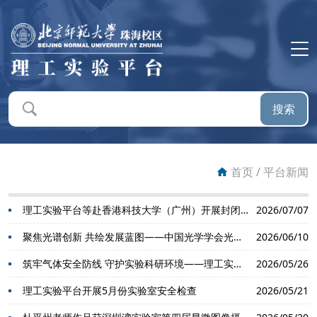
首页
平台概况
搜索
平台新闻
通知公告
首页
/
平台新闻
仪器设备
理工实验平台等赴香港科技大学（广州）开展封闭式实验室安全专项培训
2026/07/07
聚焦光谱创新 共绘发展蓝图——中国光学学会光谱专业委员会委员会议暨光谱技术发展战略研讨会在珠海校区举行
2026/06/10
预约系统
筑牢气体安全防线 守护实验科研环境——理工实验平台开展实验室气体安全专题培训
2026/05/26
送样服务
理工实验平台开展5月份实验室安全检查
2026/05/21