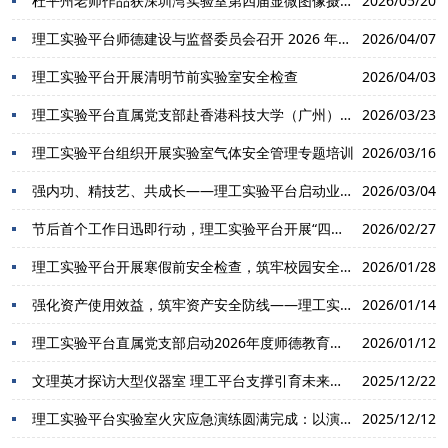
杜平州老师作品获深圳湾实验室第四届显微图像摄影大赛二等奖
2026/05/20
服务指南
理工实验平台师德建设与监督委员会召开 2026 年度第一次会议
2026/04/07
党建专题
理工实验平台开展清明节前实验室安全检查
2026/04/03
理工实验平台直属党支部赴香港科技大学（广州）开展专题调研学习：促进党建业务深融合 树立正确政绩观
2026/03/23
安全专题
理工实验平台组织开展实验室气体安全管理专题培训
2026/03/16
规章制度
强内功、精技艺、共成长——理工实验平台启动业务交流系列活动
2026/03/04
节后首个工作日迅即行动，理工实验平台开展“四全”安全大检查
2026/02/27
人才招聘
理工实验平台开展寒假前安全检查，筑牢校园安全防线
2026/01/28
联系我们
强化资产使用效益，筑牢资产安全防线——理工实验平台开展固定资产全面清查工作
2026/01/14
理工实验平台直属党支部启动2026年度师德教育活动
2026/01/12
文理英才探访大型仪器室 理工平台支撑引育未来栋梁
2025/12/22
理工实验平台实验室火灾应急演练圆满完成：以演促防筑牢安全防线
2025/12/12