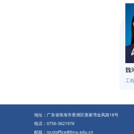
魏
工
地址：广东省珠海市香洲区唐家湾金凤路18号
电话：0756-3621976
邮箱：iscstoffice@bnu.edu.cn