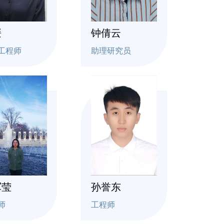
媛
钟倩云
工程师
助理研究员
军莹
孙誉东
师
工程师