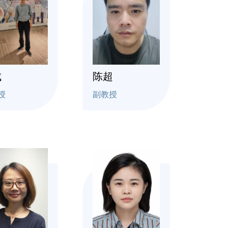
成
陈超
授
副教授