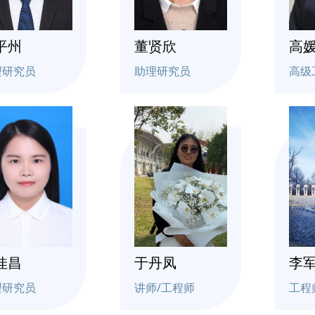
平州
董贤欣
高
理研究员
助理研究员
高级
佳昌
于丹凤
李
理研究员
讲师/工程师
工程