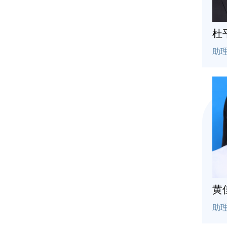
杜
助
黄
助