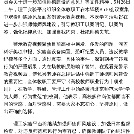
员会关于进一步加强师德建设的意见》等文件精神，
5
月
2
6
日
服务指南
上午
，
理工实验平台
组织全体教职工在
木铎楼
B510
会议室集
中观看师德师风反面案例警示教育视频
。本次学习活动旨在
党建专题
进一步加强师德师风建设，引导教职工以案明纪、以案为
鉴，强化纪律意识、加强自我约束，杜绝师德失范。
安全专题
警示教育视频聚焦
目前高校中易发、多发的问题，涵盖
科研奖项申报、实验室设备购置、恐吓纪委人员、违反教学
规章制度
纪律等多个方面，通过真实、具体的事件，深刻剖析了违规
行为的严重后果，为在场教职员敲响了警钟。在观看完警示
人才招聘
教育视频后，
傅勉兴老师在总结讲话中强调了师德师风建设
的重要性，全体教职工要严守《高校教师职业行为十项准
联系我们
则》，在教学、科研、管理工作中始终秉持北京师范大学
“学
为人师、行为世范”的校训。他表示，高校多种岗位都面临不
同的诱惑，面对诱惑时，需要大家不忘初心，坚持原则，做
出正确的选择。
理工实验平台将继续加强师德师风建设，加强日常监督
检查，对违反师德师风行为零容忍，确保教师队伍的纯洁性