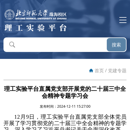
首页
平台概况
搜索
平台新闻
通知公告
首页
/
党建专题
仪器设备
理工实验平台直属党支部开展党的二十届三中全
会精神专题学习会
预约系统
发布时间：2024-12-11 15:27:00
12月9日，理工实验平台直属党支部全体党员
送样服务
开展了学习贯彻党的二十届三中全会精神的专题学
习，深入学习了习近平总书记关于全面深化改革、